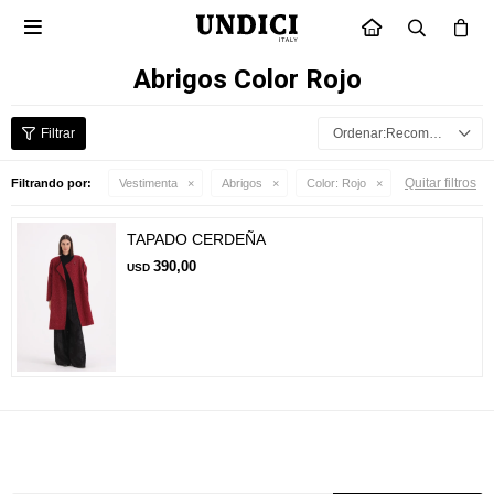

INICIO
Abrigos Color Rojo
Recomendados
Quitar filtros
Filtrando por:
Vestimenta
Abrigos
Color:
Rojo
TAPADO CERDEÑA
390,00
USD
Suscríbete a nuestra newsletter