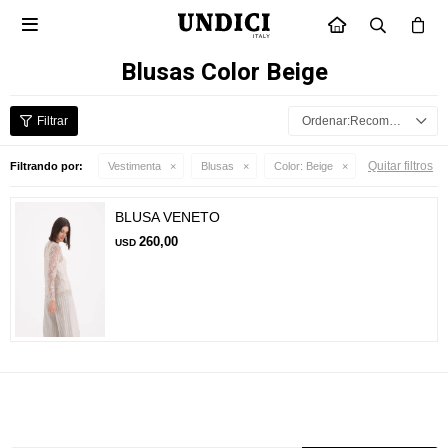

INICIO
Blusas Color Beige
Recomendados
Quitar filtros
Filtrando por:
Vestimenta
Blusas
Color:
Beige
BLUSA VENETO
260,00
USD
Suscríbete a nuestra newsletter