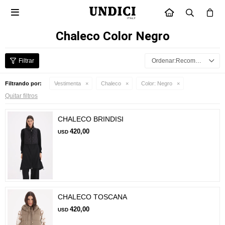

INICIO
Chaleco Color Negro
Recomendados
Filtrando por:
Vestimenta
Chaleco
Color:
Negro
Quitar filtros
CHALECO BRINDISI
420,00
USD
CHALECO TOSCANA
420,00
USD