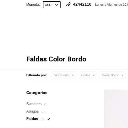
42442110
Moneda:
Lunes a Viernes de 10:
Faldas Color Bordo
Filtrando por:
Vestimenta
Faldas
Color:
Bordo
Categorías
Sweaters
(1)
Abrigos
(1)
Faldas
(1)