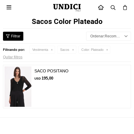

INICIO
Sacos Color Plateado
Recomendados
Filtrando por:
Vestimenta
Sacos
Color:
Plateado
Quitar filtros
SACO POSITANO
195,00
USD
Suscríbete a nuestra newsletter