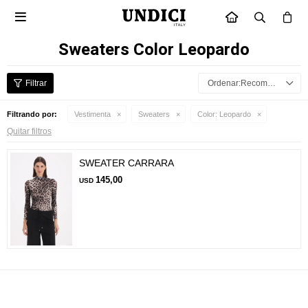

INICIO
Sweaters Color Leopardo
Recomendados
Filtrando por:
Vestimenta
Sweaters
Color:
Leopardo
Quitar filtros
SWEATER CARRARA
145,00
USD
Suscríbete a nuestra newsletter