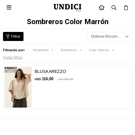

INICIO
Sombreros Color Marrón
Recomendados
Filtrando por:
Vestimenta
Sombreros
Color:
Marrón
Quitar filtros
BLUSA AREZZO
116,00
USD
165,00
USD
Suscríbete a nuestra newsletter