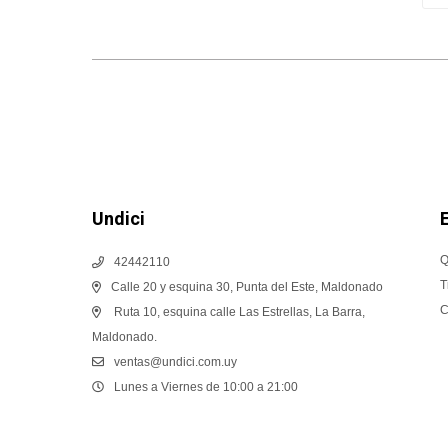
Undici
Q
42442110
T
Calle 20 y esquina 30, Punta del Este, Maldonado
C
Ruta 10, esquina calle Las Estrellas, La Barra,
Maldonado.
ventas@undici.com.uy
Lunes a Viernes de 10:00 a 21:00