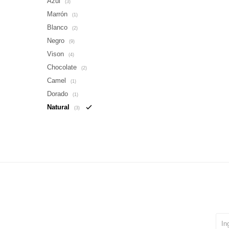
Azul
(3)
Marrón
(1)
Blanco
(2)
Negro
(9)
Vison
(4)
Chocolate
(2)
Camel
(1)
Dorado
(1)
Natural
(3)