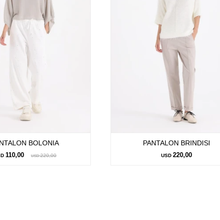
NTALON BOLONIA
PANTALON BRINDISI
110,00
220,00
SD
220,00
USD
USD