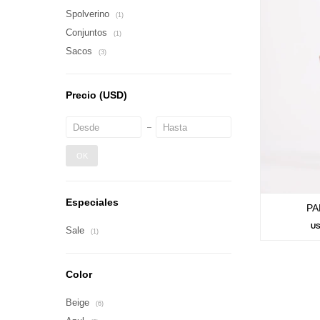
Spolverino
(1)
Conjuntos
(1)
Sacos
(3)
Precio
(USD)
OK
Especiales
PA
U
Sale
(1)
Color
Beige
(6)