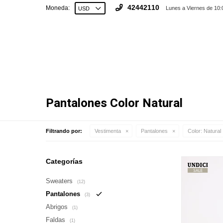
42442110
Moneda:
Lunes a Viernes de 10:
Pantalones Color Natural
Filtrando por:
Vestimenta
Pantalones
Color:
Natural
Categorías
Sweaters
(12)
Pantalones
(3)
Abrigos
(1)
Faldas
(1)