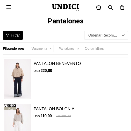

INICIO
Pantalones
Recomendados
Quitar filtros
Filtrando por:
Vestimenta
Pantalones
PANTALON BENEVENTO
220,00
USD
PANTALON BOLONIA
110,00
USD
220,00
USD