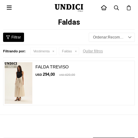

INICIO
Faldas
Recomendados
Quitar filtros
Filtrando por:
Vestimenta
Faldas
FALDA TREVISO
294,00
USD
420,00
USD
Suscríbete a nuestra newsletter