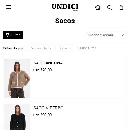

INICIO
Sacos
Recomendados
Quitar filtros
Filtrando por:
Vestimenta
Sacos
SACO ANCONA
320,00
USD
SACO VITERBO
290,00
USD