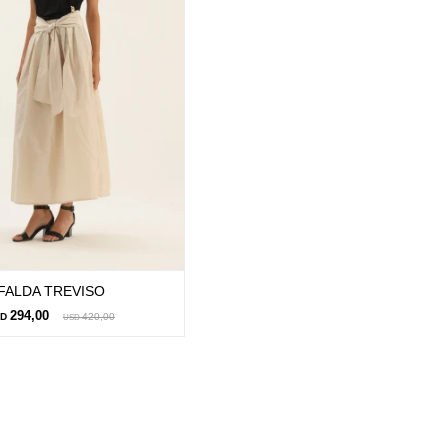
FALDA TREVISO
294,00
SD
420,00
USD