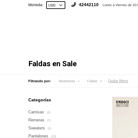
42442110
Moneda:
Lunes a Viernes de 10:
Faldas en Sale
Quitar filtros
Filtrando por:
Vestimenta
Faldas
Categorías
Camisas
(2)
Remeras
(7)
Sweaters
(1)
Pantalones
(13)