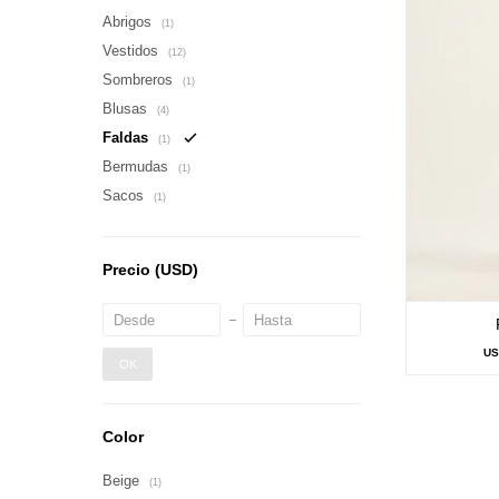
Abrigos
(1)
Vestidos
(12)
Sombreros
(1)
Blusas
(4)
Faldas
(1)
Bermudas
(1)
Sacos
(1)
Precio
(USD)
U
OK
Color
Beige
(1)