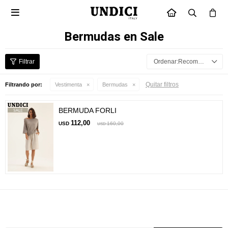

INICIO
Bermudas en Sale
Recomendados
Quitar filtros
Filtrando por:
Vestimenta
Bermudas
BERMUDA FORLI
112,00
USD
160,00
USD
Suscríbete a nuestra newsletter