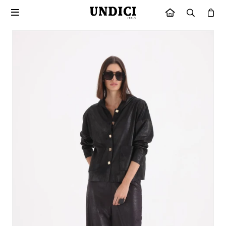

INICIO