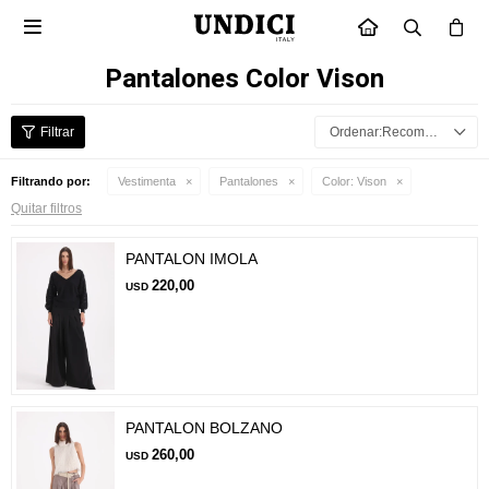

INICIO
Pantalones Color Vison
Recomendados
Filtrando por:
Vestimenta
Pantalones
Color:
Vison
Quitar filtros
PANTALON IMOLA
220,00
USD
PANTALON BOLZANO
260,00
USD