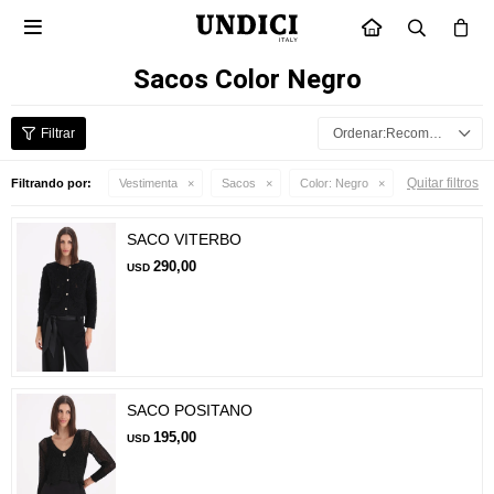

INICIO
Sacos Color Negro
Recomendados
Quitar filtros
Filtrando por:
Vestimenta
Sacos
Color:
Negro
SACO VITERBO
290,00
USD
SACO POSITANO
195,00
USD