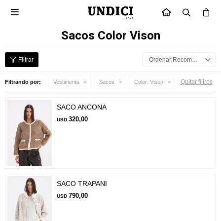

INICIO
Sacos Color Vison
Recomendados
Quitar filtros
Filtrando por:
Vestimenta
Sacos
Color:
Vison
SACO ANCONA
320,00
USD
SACO TRAPANI
790,00
USD