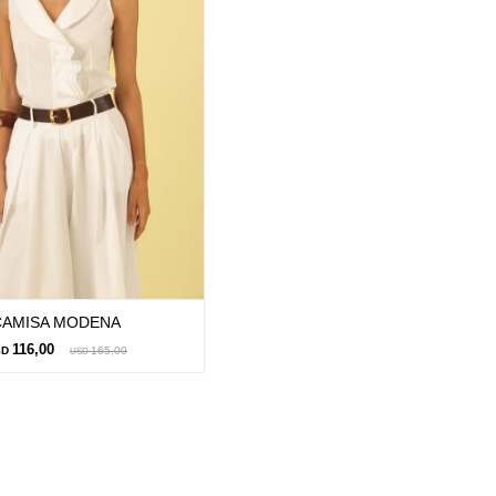
CAMISA MODENA
116,00
SD
165,00
USD