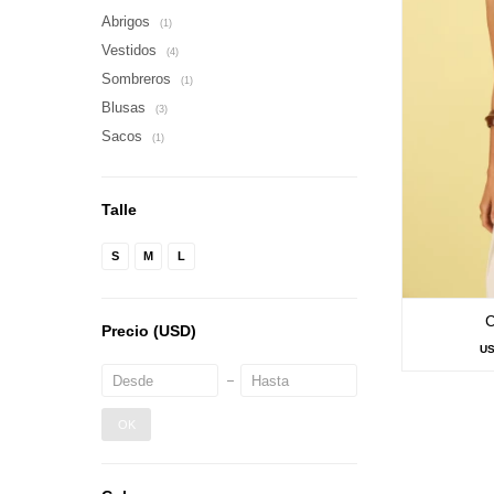
Abrigos
(1)
Vestidos
(4)
Sombreros
(1)
Blusas
(3)
Sacos
(1)
Talle
S
M
L
Precio
(USD)
U
OK