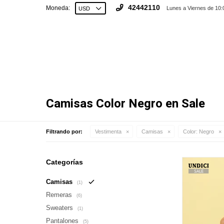
42442110
Moneda:
Lunes a Viernes de 10:
Camisas Color Negro en Sale
Filtrando por:
Vestimenta
Camisas
Color:
Negro
Categorías
Camisas
(1)
Remeras
(6)
Sweaters
(1)
Pantalones
(5)