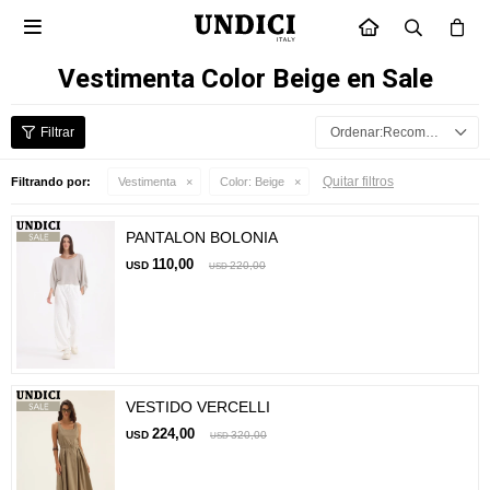

INICIO
Vestimenta Color Beige en Sale
Recomendados
Quitar filtros
Filtrando por:
Vestimenta
Color:
Beige
PANTALON BOLONIA
110,00
USD
220,00
USD
VESTIDO VERCELLI
224,00
USD
320,00
USD