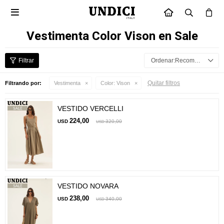

INICIO
Vestimenta Color Vison en Sale
Recomendados
Quitar filtros
Filtrando por:
Vestimenta
Color:
Vison
VESTIDO VERCELLI
224,00
USD
320,00
USD
VESTIDO NOVARA
238,00
USD
340,00
USD