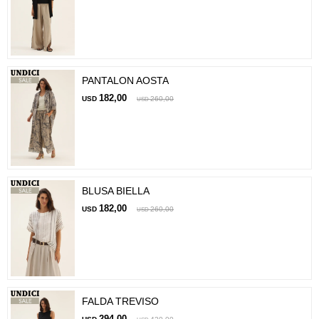
PANTALON AOSTA
182,00
USD
260,00
USD
BLUSA BIELLA
182,00
USD
260,00
USD
FALDA TREVISO
294,00