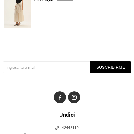
USD
420,00
USD
Suscríbete a nuestra newsletter
SUSCRIBIRME


Undici
42442110