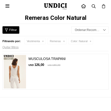

INICIO
Remeras Color Natural
Recomendados
Filtrando por:
Vestimenta
Remeras
Color:
Natural
Quitar filtros
MUSCULOSA TRAPANI
126,00
USD
180,00
USD
Suscríbete a nuestra newsletter