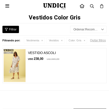

INICIO
Vestidos Color Gris
Recomendados
Quitar filtros
Filtrando por:
Vestimenta
Vestidos
Color:
Gris
VESTIDO ASCOLI
238,00
USD
340,00
USD
Suscríbete a nuestra newsletter