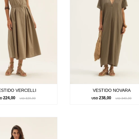
ESTIDO VERCELLI
VESTIDO NOVARA
224,00
238,00
SD
320,00
USD
340,00
USD
USD