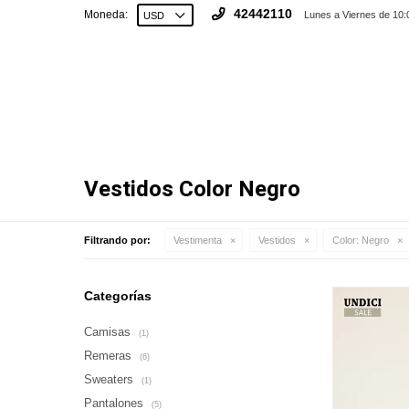
42442110
Moneda:
Lunes a Viernes de 10:
Vestidos Color Negro
Filtrando por:
Vestimenta
Vestidos
Color:
Negro
Categorías
Camisas
(1)
Remeras
(6)
Sweaters
(1)
Pantalones
(5)