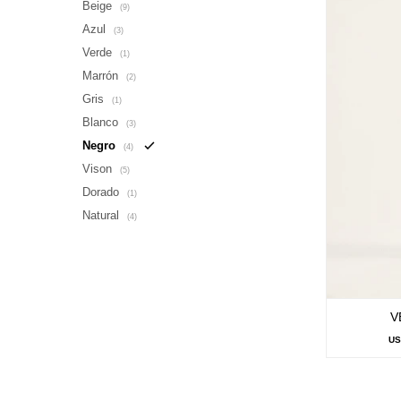
Beige
(9)
Azul
(3)
Verde
(1)
Marrón
(2)
Gris
(1)
Blanco
(3)
Negro
(4)
Vison
(5)
Dorado
(1)
Natural
(4)
V
U