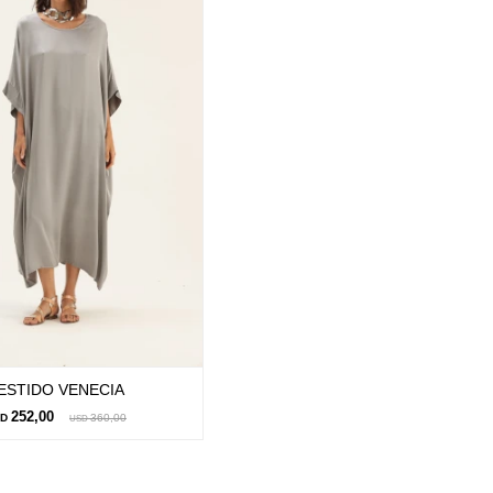
ESTIDO VENECIA
252,00
SD
360,00
USD