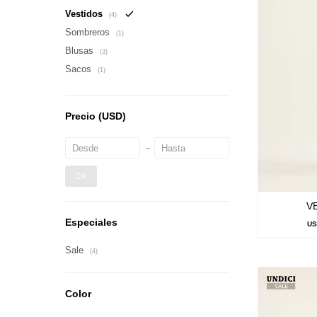
Vestidos
(4)
Sombreros
(1)
Blusas
(3)
Sacos
(1)
Precio
(USD)
OK
V
Especiales
U
Sale
(4)
Color