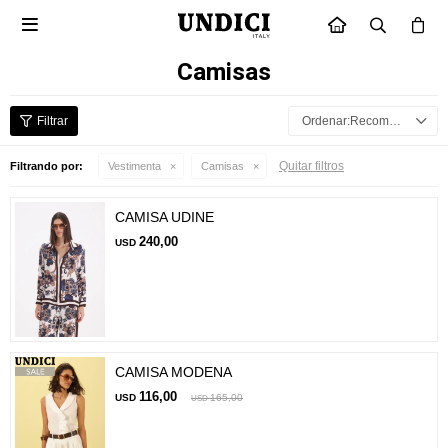

INICIO
Camisas
Recomendados
Quitar filtros
Filtrando por:
Vestimenta
Camisas
CAMISA UDINE
240,00
USD
CAMISA MODENA
116,00
USD
165,00
USD