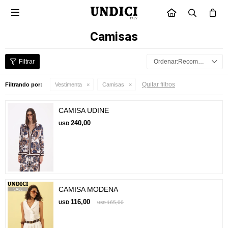

INICIO
Camisas
Recomendados
Quitar filtros
Filtrando por:
Vestimenta
Camisas
CAMISA UDINE
240,00
USD
CAMISA MODENA
116,00
USD
165,00
USD