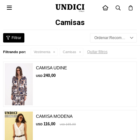

INICIO
Camisas
Recomendados
Quitar filtros
Filtrando por:
Vestimenta
Camisas
CAMISA UDINE
240,00
USD
CAMISA MODENA
116,00
USD
165,00
USD