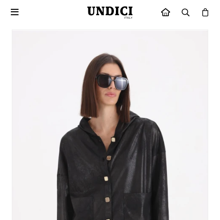

INICIO