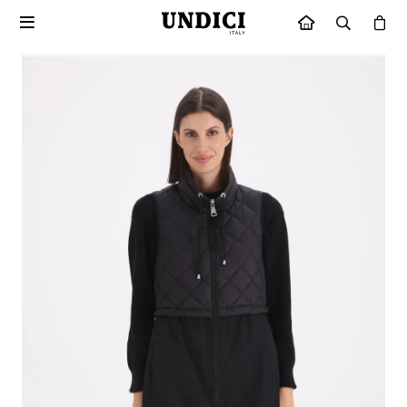

INICIO