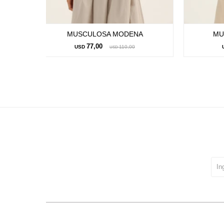
MUSCULOSA MODENA
MU
77,00
USD
110,00
USD