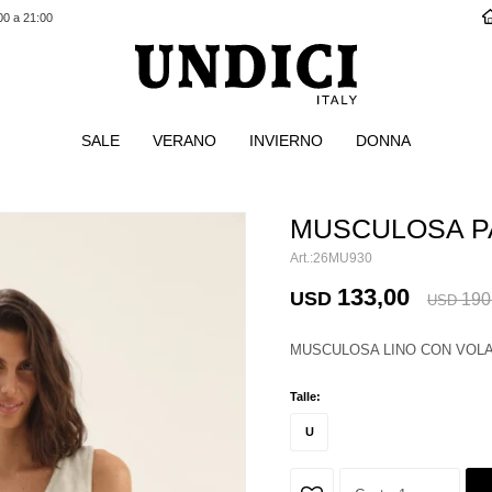
00 a 21:00
SALE
VERANO
INVIERNO
DONNA
MUSCULOSA 
26MU930
133,00
USD
190
USD
MUSCULOSA LINO CON VOL
Talle:
U