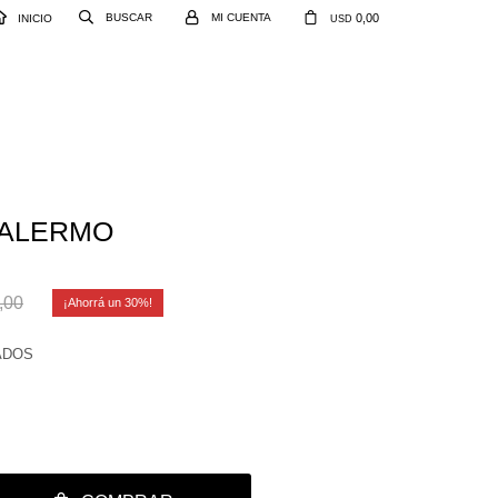
0,00
INICIO
USD
PALERMO
,00
30
ADOS