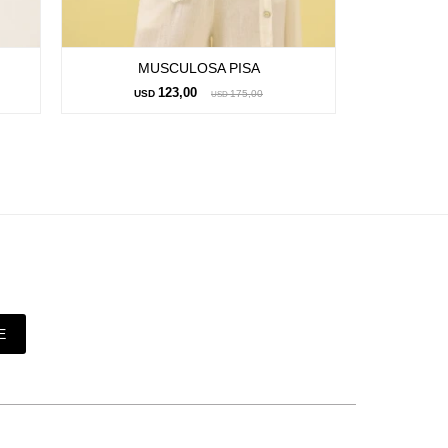
MUSCULOSA PISA
MUS
123,00
USD
175,00
US
USD
E