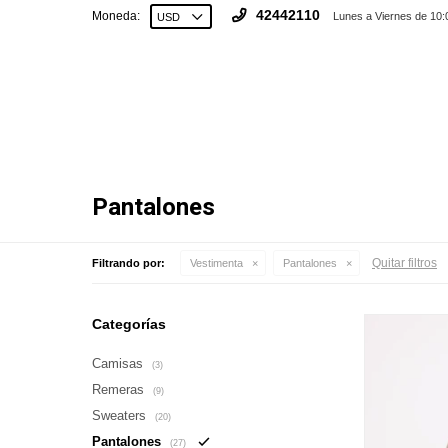
42442110
Moneda:
Lunes a Viernes de 10:
Pantalones
Quitar filtros
Filtrando por:
Vestimenta
Pantalones
Categorías
Camisas
(3)
Remeras
(9)
Sweaters
(20)
Pantalones
(27)