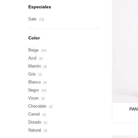
Especiales
Sale
(13)
Color
Beige
(14)
Azul
(6)
Marrón
(4)
Gris
(1)
Blanco
(9)
Negro
(14)
Vison
(8)
Chocolate
(2)
PAN
Camel
(2)
Dorado
(1)
Natural
(5)