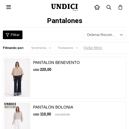

INICIO
Pantalones
Recomendados
Quitar filtros
Filtrando por:
Vestimenta
Pantalones
PANTALON BENEVENTO
220,00
USD
PANTALON BOLONIA
110,00
USD
220,00
USD