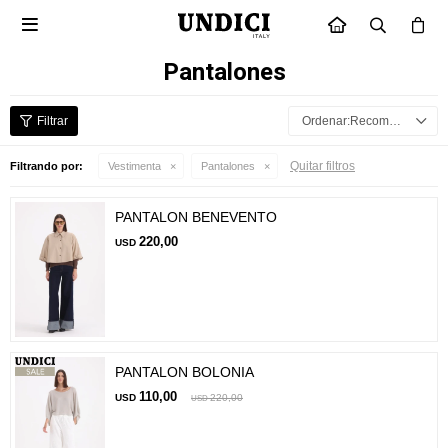

INICIO
Pantalones
Recomendados
Quitar filtros
Filtrando por:
Vestimenta
Pantalones
PANTALON BENEVENTO
220,00
USD
PANTALON BOLONIA
110,00
USD
220,00
USD