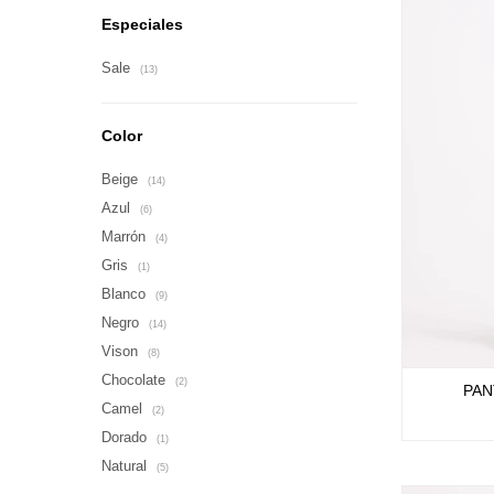
Especiales
Sale
(13)
Color
Beige
(14)
Azul
(6)
Marrón
(4)
Gris
(1)
Blanco
(9)
Negro
(14)
Vison
(8)
Chocolate
(2)
PAN
Camel
(2)
Dorado
(1)
Natural
(5)