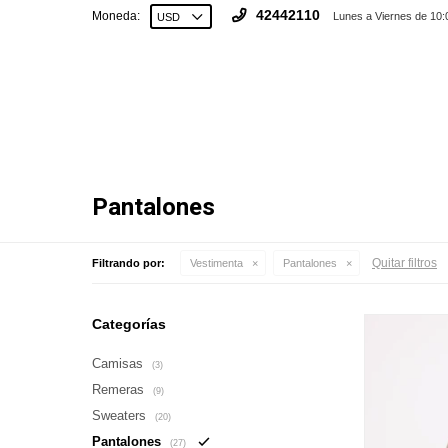
42442110
Moneda:
Lunes a Viernes de 10:
Pantalones
Quitar filtros
Filtrando por:
Vestimenta
Pantalones
Categorías
Camisas
(3)
Remeras
(9)
Sweaters
(20)
Pantalones
(27)