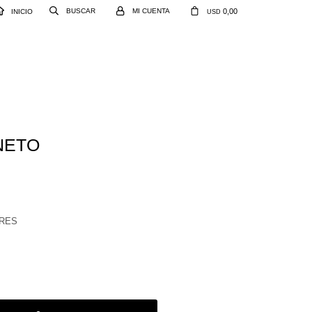
0,00
INICIO
USD
NETO
RES