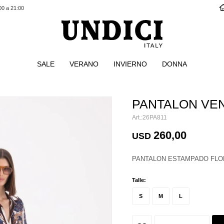
00 a 21:00
SALE
VERANO
INVIERNO
DONNA
PANTALON VE
26PA811
260,00
USD
PANTALON ESTAMPADO FLO
Talle:
S
M
L