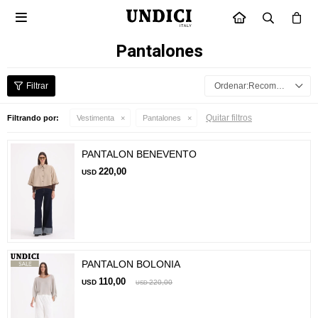

INICIO
Pantalones
Recomendados
Quitar filtros
Filtrando por:
Vestimenta
Pantalones
PANTALON BENEVENTO
220,00
USD
PANTALON BOLONIA
110,00
USD
220,00
USD