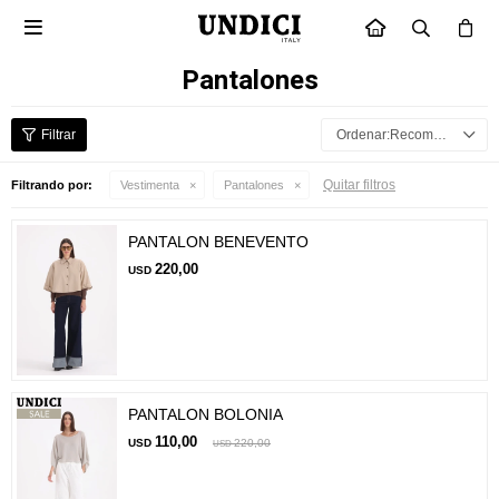

INICIO
Pantalones
Recomendados
Quitar filtros
Filtrando por:
Vestimenta
Pantalones
PANTALON BENEVENTO
220,00
USD
PANTALON BOLONIA
110,00
USD
220,00
USD