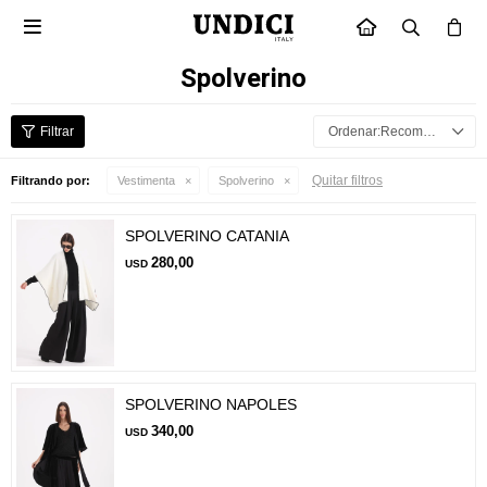

INICIO
Spolverino
Recomendados
Quitar filtros
Filtrando por:
Vestimenta
Spolverino
SPOLVERINO CATANIA
280,00
USD
SPOLVERINO NAPOLES
340,00
USD