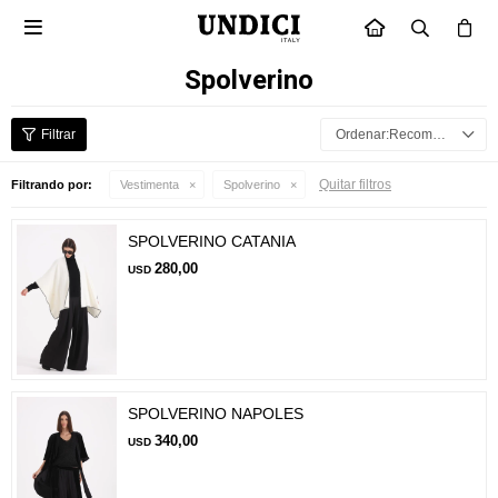

INICIO
Spolverino
Recomendados
Quitar filtros
Filtrando por:
Vestimenta
Spolverino
SPOLVERINO CATANIA
280,00
USD
SPOLVERINO NAPOLES
340,00
USD