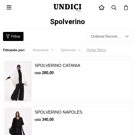

INICIO
Spolverino
Recomendados
Quitar filtros
Filtrando por:
Vestimenta
Spolverino
SPOLVERINO CATANIA
280,00
USD
SPOLVERINO NAPOLES
340,00
USD