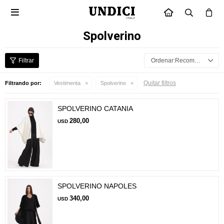

INICIO
Spolverino
Recomendados
Quitar filtros
Filtrando por:
Vestimenta
Spolverino
SPOLVERINO CATANIA
280,00
USD
SPOLVERINO NAPOLES
340,00
USD