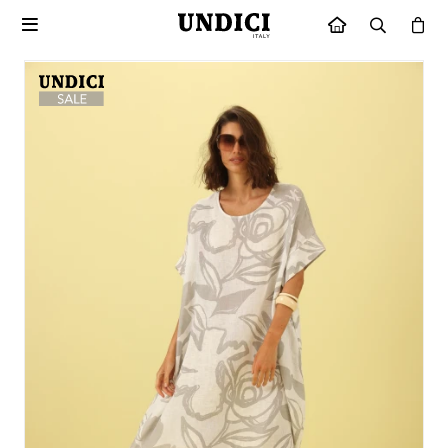

INICIO