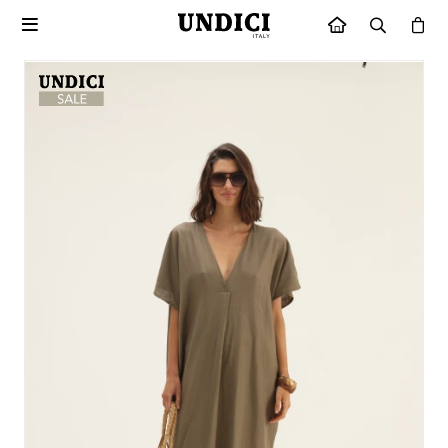

INICIO