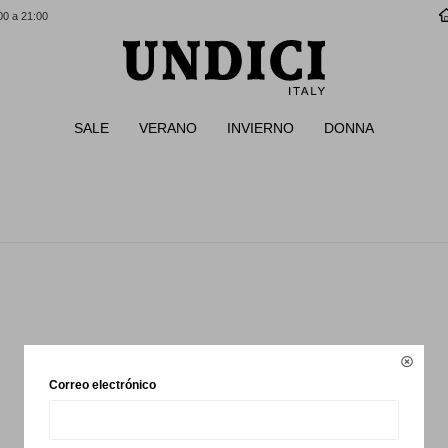
00 a 21:00
SALE
VERANO
INVIERNO
DONNA

Correo electrónico