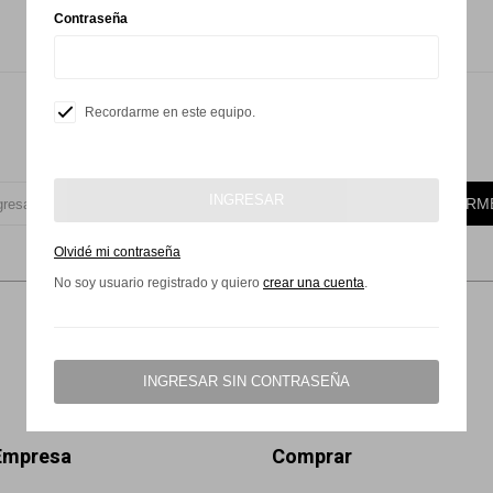
Contraseña
Recordarme en este equipo.
Suscríbete a nuestra newsletter
INGRESAR
SUSCRIBIRM
Olvidé mi contraseña
No soy usuario registrado y quiero
crear una cuenta
.


INGRESAR SIN CONTRASEÑA
Empresa
Comprar