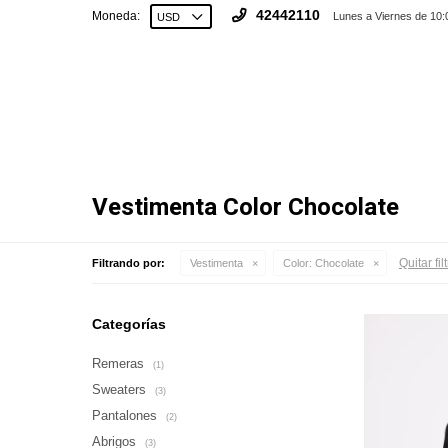
42442110
Moneda:
Lunes a Viernes de 10:
Vestimenta Color Chocolate
Quitar fil
Filtrando por:
Vestimenta
Color:
Chocolate
Categorías
Remeras
(1)
Sweaters
(3)
Pantalones
(2)
Abrigos
(3)