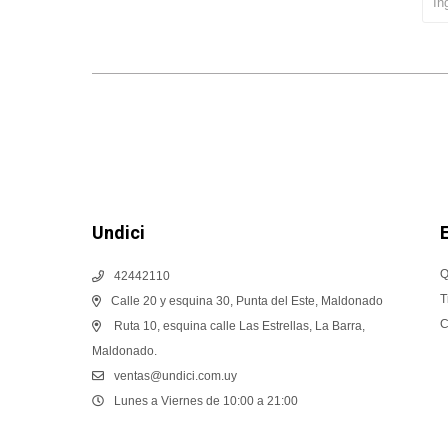
Undici
Q
42442110
T
Calle 20 y esquina 30, Punta del Este, Maldonado
C
Ruta 10, esquina calle Las Estrellas, La Barra,
Maldonado.
ventas@undici.com.uy
Lunes a Viernes de 10:00 a 21:00