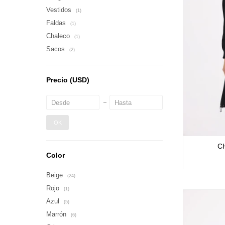
Vestidos
(1)
Faldas
(1)
Chaleco
(1)
Sacos
(2)
Precio
(USD)
OK
C
Color
Beige
(24)
Rojo
(1)
Azul
(5)
Marrón
(6)