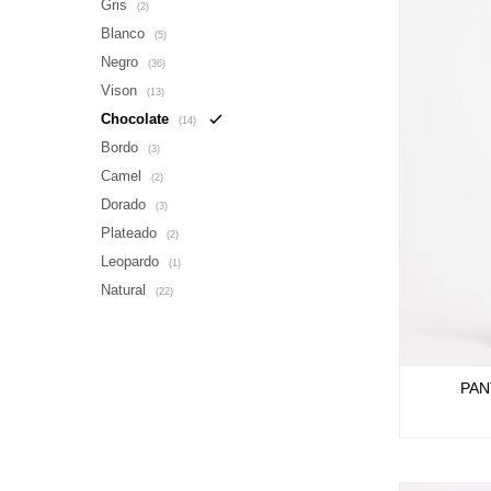
Gris
(2)
Blanco
(5)
Negro
(36)
Vison
(13)
Chocolate
(14)
Bordo
(3)
Camel
(2)
Dorado
(3)
Plateado
(2)
Leopardo
(1)
Natural
(22)
PAN