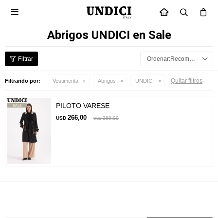

INICIO
Abrigos UNDICI en Sale
Recomendados
Quitar filtros
Filtrando por:
Vestimenta
Abrigos
UNDICI
PILOTO VARESE
266,00
USD
380,00
USD
Suscríbete a nuestra newsletter