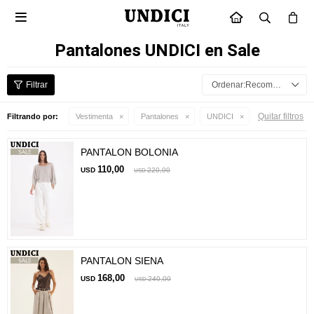

INICIO
Pantalones UNDICI en Sale
Recomendados
Quitar filtros
Filtrando por:
Vestimenta
Pantalones
UNDICI
PANTALON BOLONIA
110,00
USD
220,00
USD
PANTALON SIENA
168,00
USD
240,00
USD