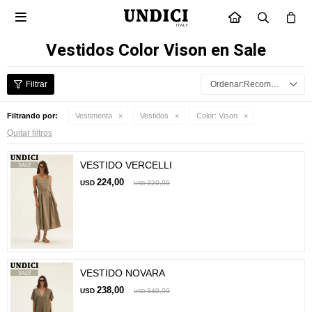

INICIO
Vestidos Color Vison en Sale
Recomendados
Filtrando por:
Vestimenta
Vestidos
Color:
Vison
Quitar filtros
VESTIDO VERCELLI
224,00
USD
320,00
USD
VESTIDO NOVARA
238,00
USD
340,00
USD