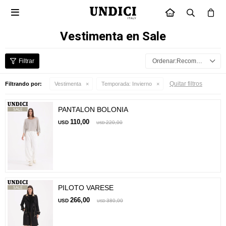

INICIO
Vestimenta en Sale
Recomendados
Quitar filtros
Filtrando por:
Vestimenta
Temporada:
Invierno
PANTALON BOLONIA
110,00
USD
220,00
USD
PILOTO VARESE
266,00
USD
380,00
USD