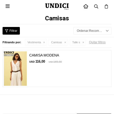

INICIO
Camisas
Recomendados
Quitar filtros
Filtrando por:
Vestimenta
Camisas
Talle s
CAMISA MODENA
116,00
USD
165,00
USD
Suscríbete a nuestra newsletter