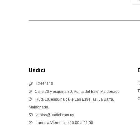
Undici
Q
42442110
T
Calle 20 y esquina 30, Punta del Este, Maldonado
C
Ruta 10, esquina calle Las Estrellas, La Barra,
Maldonado.
ventas@undici.com.uy
Lunes a Viernes de 10:00 a 21:00