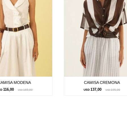
CAMISA MODENA
CAMISA CREMONA
116,00
137,00
SD
165,00
USD
195,00
USD
USD