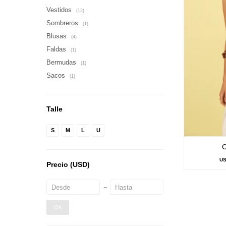
Vestidos
(12)
Sombreros
(1)
Blusas
(4)
Faldas
(1)
Bermudas
(1)
Sacos
(1)
Talle
S
M
L
U
U
Precio
(USD)
OK